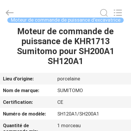
Silk
Road
Enterprise
Management
Services
Moteur de commande de puissance d'excavatrice
Co.,
Ltd..
All
Moteur de commande de
MAISON
Rights
Reserved.
puissance de KHR1713
PRODUITS
Sumitomo pour SH200A1
SH120A1
AU
SUJET
Lieu d'origine:
porcelaine
DE
Nom de marque:
SUMITOMO
NOUS
Certification:
CE
Numéro de modèle:
SH120A1/SH200A1
VISITE
D'USINE
Quantité de
1 morceau