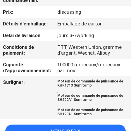
commande min:
Prix:
discussing
CONTRÔLE
DE
Détails d'emballage:
Emballage de carton
QUALITÉ
Délai de livraison:
jours 3-7working
Conditions de
TTT, Western Union, gramme
CONTACTEZ-
paiement:
d'argent, Wechat, Alipay
NOUS
Capacité
100000 morceaux/morceaux
d'approvisionnement:
par mois
BLOG
Surligner:
Moteur de commande de puissance de
KHR1713 Sumitomo
,
Moteur de commande de puissance de
PLAN
SH200A1 Sumitomo
,
DU
Moteur de commande de puissance de
SH120A1 Sumitomo
SITE