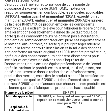
KHR1713 SUMITOMO
Ce produit est moteur automatique de commande de
puissance d'excavatrice de
SUMITOMO
, moteur de
réapprovisionnement en combustible, les modèles applicables
SH100A1, embarquant et manipulant 120A1, expédition et
manipuler 200-A1, embarquer et manipuler 200-A2
le numéro
de la pièce
KHR1713
, ce produit emploie les composants
électroniques à extrémité élevé pour fabriquer le repère original,
améliorant considérablement la durée de vie du produit, de
sorte que les consommateurs ne doivent pas s'inquiéter du
problème du remplacement fréquent, prise est imperméable et
le matériel anti-corrosif,
de sorte que pour protéger mieux le
produit, la forme de trou d'installation et la taille des données
soit conforme au moule original est 100% matière première que,
après que des consommateurs achètent directement pour
installer et employer, ne doivent pas s'inquiéter de
l'
assortiment, nous ont une équipe professionnelle de l'essai
après la livraison, le produit est tout neuf, inutilisé, intact, ma
société est investie dans la recherche et développement,
production, ventes, entretien, le produit a passé la certification
de système de qualité ISO9001, et dans l'accord strict avec les
normes ISO9001, pour s'assurer que chacun de nos produits est
de bonne qualité et fabrique les produits de haute qualité.
Numéro de la pièce
KHR1713
Modèle applicable
SH100A1, embarquant et manipulant 120A1,
expédition et manipuler 200-A1, embarquer et
manipuler 200-A2
Applicable à
24V
l'alimentation