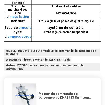
d'énergie
Statut de
Tout neuf et inutilisé
marchandises
site
excavatrice
d'
installation
contact
Trois-aiguille et prises de quatre-aiguille
type
de
produit
système de contrôle
type
Emballage de papier indépendant
d'
empaquetage
7824-30-1600 moteur automatique de commande de puissance de
KOMATSU
Excavatrice Throttle Motor de 4257163 Hitachi
Moteur EX200-1 de réapprovisionnement en combustible
automatique
Moteur de commande de
puissance de KHR1713 Sumitomo
pour SH200A1 SH120A1