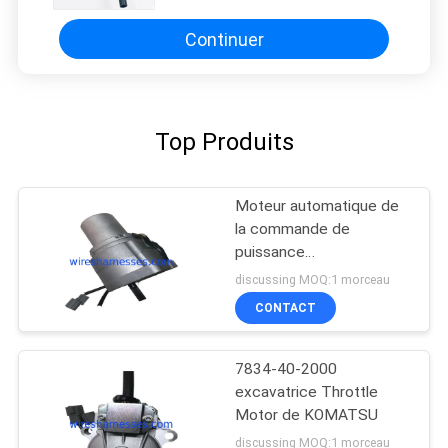
Continuer
Top Produits
Moteur automatique de
la commande de
puissance
YN20S00002F1
discussing MOQ:1 morceau
CONTACT
7834-40-2000
excavatrice Throttle
Motor de KOMATSU
discussing MOQ:1 morceau