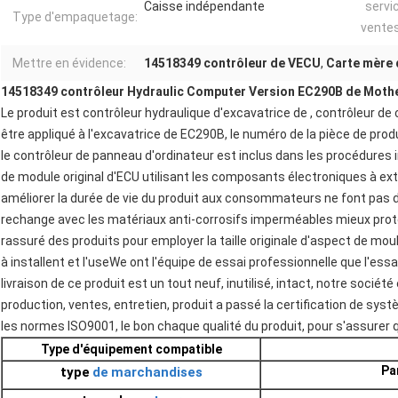
Caisse indépendante
servi
Type d'empaquetage:
ventes
Mettre en évidence:
14518349 contrôleur de VECU
,
Carte mère
14518349 contrôleur Hydraulic Computer Version EC290B de Moth
Le produit est contrôleur hydraulique d'excavatrice de , contrôleur d
être appliqué à
l'
excavatrice de EC290B, le numéro de la pièce de prod
le contrôleur de panneau d'ordinateur est inclus dans les procédures
de module original d'ECU utilisant les composants électroniques à e
améliorer la durée de vie du produit aux consommateurs ne font pas d
rechange avec les matériaux anti-corrosifs imperméables mieux prot
rassuré des produits pour employer la taille originale d'aspect de 
à installent et l'useWe
ont l'équipe de essai professionnelle que l'essa
livraison de ce produit est un tout neuf, inutilisé, intact, notre socié
production, ventes, entretien, produit a passé la certification de syst
les normes ISO9001, le bon chaque qualité du produit, pour s'assurer
Type d'équipement compatible
Pa
type
de
marchandises