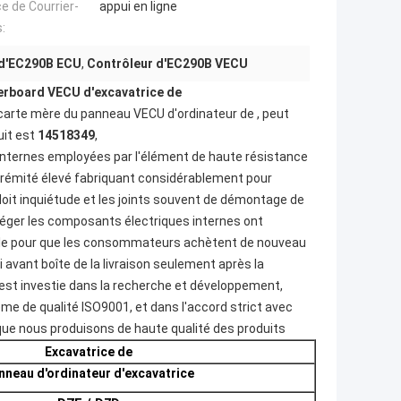
ce de Courrier-
appui en ligne
:
 d'EC290B ECU
,
Contrôleur d'EC290B VECU
erboard VECU d'excavatrice de
e carte mère du panneau VECU d'ordinateur de , peut
uit est
14518349
,
 internes employées par l'élément de haute résistance
xtrémité élevé fabriquant considérablement pour
oit inquiétude et les joints souvent de démontage de
éger les composants électriques internes ont
moule pour que les consommateurs achètent de nouveau
i avant boîte de
la
livraison seulement après la
té est investie dans la recherche et développement,
ème de qualité ISO9001, et dans l'accord strict avec
 que nous produisons de haute qualité des produits
Excavatrice de
nneau d'ordinateur d'excavatrice