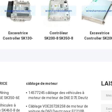
Excavatrice
Contrôleur
Excavatrice
Controller SK130-
SK200-8 SK350-8
Controller SK20
8 SK140-8 de
d'Engine ECU
8 SK350-8 de
VH89661E0010
d'excavatrice de
LQ22E00172F5
Kobelco
VH89661E0010B
Kobelco
LAI
RICE
câblage de moteur
iring
14577245 câblage des véhicules à
-6E SK350-6E
moteur de moteur de D6E D7E Deutz
pour EC210B EC240B
éhicules à
Câblage VOE20728258 de moteur de
ce SK460-8 de
voiture de D6D Deutz pour EC210B